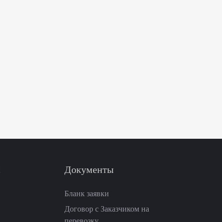
с
Документы
Бланк заявки
Договор с Заказчиком на
перевозку