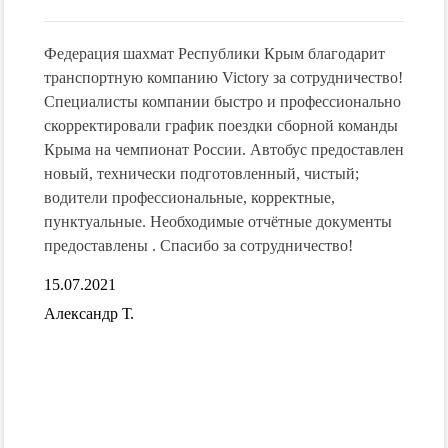
Федерация шахмат Республики Крым благодарит
В ноя
их
транспортную компанию Victory за сотрудничество!
"Vict
,
Специалисты компании быстро и профессионально
трансф
скорректировали график поездки сборной команды
все о
м!
Крыма на чемпионат России. Автобус предоставлен
профе
!!!
новый, технически подготовленный, чистый;
дальн
водители профессиональные, корректные,
15.07.
пунктуальные. Необходимые отчётные документы
 об
Алекс
предоставлены . Спасибо за сотрудничество!
15.07.2021
обусы-
я
Александр Т.
о