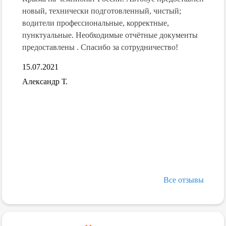
!!!
новый, технически подготовленный, чистый;
дальн
водители профессиональные, корректные,
15.07.
пунктуальные. Необходимые отчётные документы
 об
Алекс
предоставлены . Спасибо за сотрудничество!
15.07.2021
обусы-
я
Александр Т.
о
Все отзывы