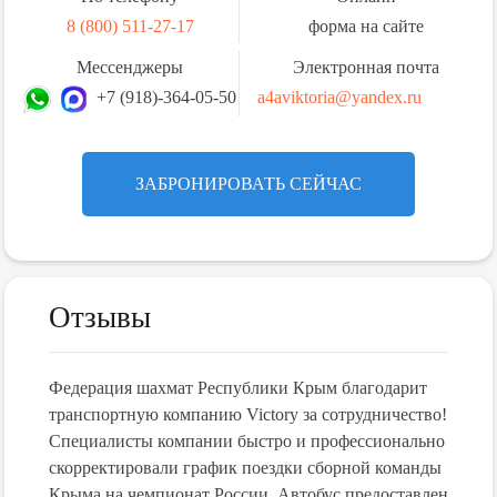
8 (800) 511-27-17
форма на сайте
Мессенджеры
Электронная почта
+7 (918)-364-05-50
a4aviktoria@yandex.ru
ЗАБРОНИРОВАТЬ СЕЙЧАС
Отзывы
Федерация шахмат Республики Крым благодарит
В ноя
их
транспортную компанию Victory за сотрудничество!
"Vict
,
Специалисты компании быстро и профессионально
трансф
скорректировали график поездки сборной команды
все о
м!
Крыма на чемпионат России. Автобус предоставлен
профе